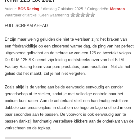
Auteur:
BCS Racing
/
dinsdag 7 oktober 2025
/
Categorieën:
Motoren
Waardeer dit artikel:
Geen waardering
FULL-SCREAM AHEAD
Er zijn maar weinig geluiden die niet te verslaan zijn: het kraken van
een frisdrankblikje op een zinderend warme dag, de ping van het perfect
uitgevoerde golfschot en de schreeuw van een 125 cc tweetakt volgas.
De KTM 125 SX neemt zijn leiding rechtstreeks over van het KTM
Factory Racing-team voor pure prestaties, pure resultaten. Net als het
geluid dat het maakt, zul je het niet vergeten.
Zoals altijd is de vering aan beide eenvoudig eenvoudig en zonder
gereedschap af te stellen, zodat je met volledige controle naar het
podium kunt racen. Aan de achterkant stelt een handmatig instelbare
dubbele compressierijders in staat om de hoge en lage snelheid in een
paar seconden aan te passen. De voorvork is ook eenvoudig aan te
passen dankzij handmatig verstelbare klikkers aan de onderkant van de
vorkschoen en de topkap.