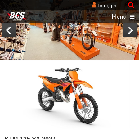
BcsRacing-KTM-webshops
Inloggen
Menu
KTM 125 SX 2027