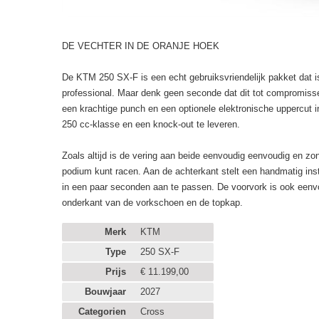
DE VECHTER IN DE ORANJE HOEK
De KTM 250 SX-F is een echt gebruiksvriendelijk pakket dat is 
professional. Maar denk geen seconde dat dit tot compromis
een krachtige punch en een optionele elektronische uppercut 
250 cc-klasse en een knock-out te leveren.
Zoals altijd is de vering aan beide eenvoudig eenvoudig en zon
podium kunt racen. Aan de achterkant stelt een handmatig ins
in een paar seconden aan te passen. De voorvork is ook eenvo
onderkant van de vorkschoen en de topkap.
Merk
KTM
Type
250 SX-F
Prijs
€ 11.199,00
Bouwjaar
2027
Categorien
Cross