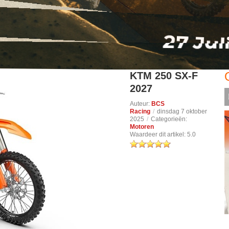
KTM 250 SX-F
2027
Auteur:
BCS
Racing
/
dinsdag 7 oktober
2025
/
Categorieën:
Motoren
Waardeer dit artikel:
5.0