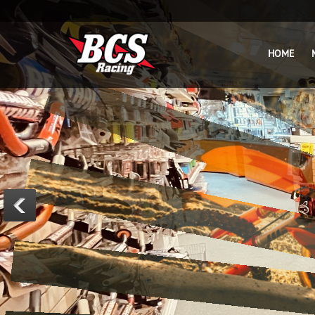
BcsRacing-KTM-webshops
HOME