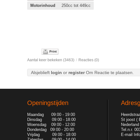
Motorinhoud
250cc tot 449cc
Print
Aantal keer bekeken (3463)
/
Reacties (0)
Alsjeblieft
login
or
register
Om Reactie te plaatsen.
Openingstijden
Adres
Maandag 09:00 - 19:00
Heerdstraa
Dinsdag 09:00 - 18:00
St joost (
Woensdag 09:00 - 12:00
Nederland
Donderdag 09:00 - 20:00
Tel.n.r. 0
Vrijdag 09:00 - 18:00
E-mail Inf
Zaterdag 09:00 - 14:00