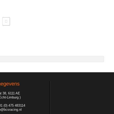
gegevens
t 38, 6111 AE
 Echt-Limburg )
031 (0) 475 483114
o@bcsracing.nl