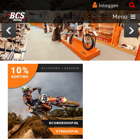
BcsRacing-KTM-webshops
Inloggen
Menu