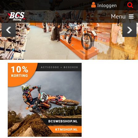
BcsRacing-KTM-webshops
Inloggen
Menu