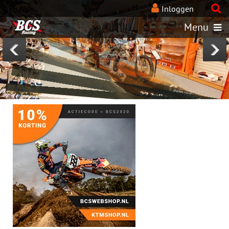
BcsRacing-KTM-webshops
Inloggen
Menu