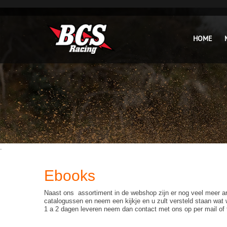
HOME
.
Ebooks
Naast ons assortiment in de webshop zijn er nog veel meer art
catalogussen en neem een kijkje en u zult versteld staan wat
1 a 2 dagen leveren neem dan contact met ons op per mail of t