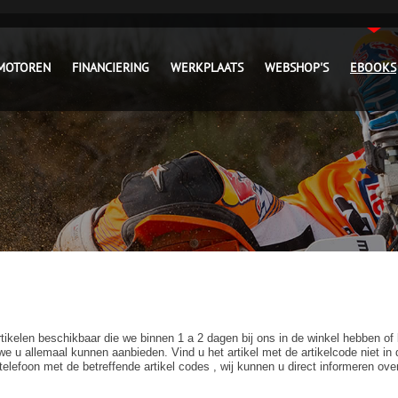
MOTOREN
FINANCIERING
WERKPLAATS
WEBSHOP'S
EBOOKS
ikelen beschikbaar die we binnen 1 a 2 dagen bij ons in de winkel hebben of
 we u allemaal kunnen aanbieden. Vind u het artikel met de artikelcode niet 
elefoon met de betreffende artikel codes , wij kunnen u direct informeren ove