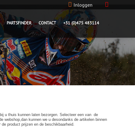
Inloggen
PARTSFINDER
CONTACT
+31 (0)475 483114
 bij u thuis kunnen laten bezorgen. Selecteer een van de
in de webshop,dan kunnen we u desondanks de artikelen binnen
r de product prijzen en de beschikbaarheid.