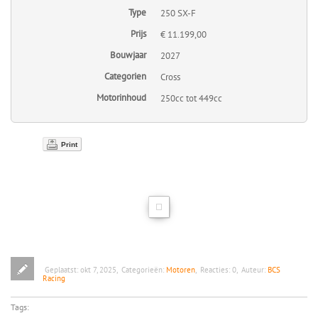
Type
250 SX-F
Prijs
€ 11.199,00
Bouwjaar
2027
Categorien
Cross
Motorinhoud
250cc tot 449cc
Print
Geplaatst:
okt 7, 2025
,
Categorieën:
Motoren
,
Reacties:
0
,
Auteur:
BCS
Racing
Tags: