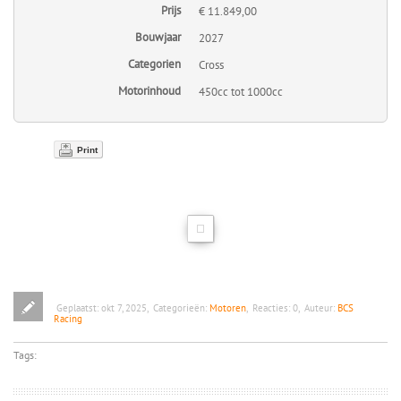
Prijs
€ 11.849,00
Bouwjaar
2027
Categorien
Cross
Motorinhoud
450cc tot 1000cc
Print
Geplaatst:
okt 7, 2025
,
Categorieën:
Motoren
,
Reacties:
0
,
Auteur:
BCS
Racing
Tags: