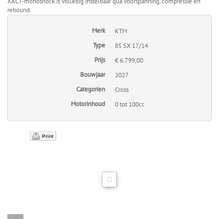
XACT-monoshock is volledig instelbaar qua voorspanning, compressie en
rebound.
Merk
KTM
Type
85 SX 17/14
Prijs
€ 6.799,00
Bouwjaar
2027
Categorien
Cross
Motorinhoud
0 tot 100cc
Print