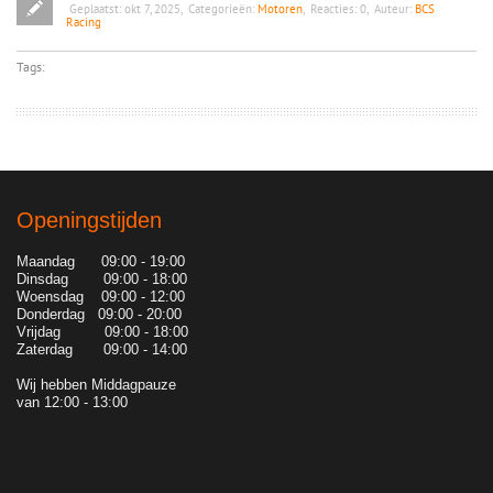
Geplaatst:
okt 7, 2025
,
Categorieën:
Motoren
,
Reacties:
0
,
Auteur:
BCS
Racing
Tags:
Openingstijden
Maandag 09:00 - 19:00
Dinsdag 09:00 - 18:00
Woensdag 09:00 - 12:00
Donderdag 09:00 - 20:00
Vrijdag 09:00 - 18:00
Zaterdag 09:00 - 14:00
Wij hebben Middagpauze
van 12:00 - 13:00