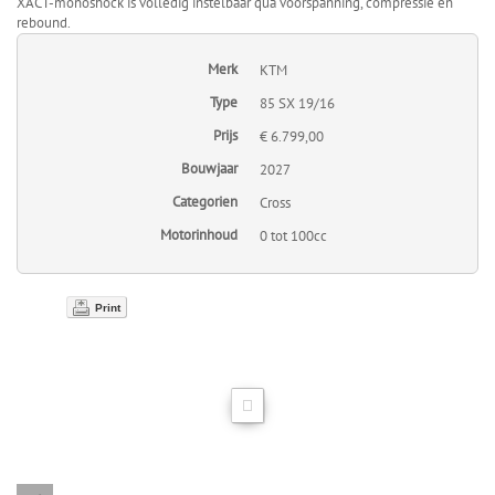
XACT-monoshock is volledig instelbaar qua voorspanning, compressie en
rebound.
Merk
KTM
Type
85 SX 19/16
Prijs
€ 6.799,00
Bouwjaar
2027
Categorien
Cross
Motorinhoud
0 tot 100cc
Print