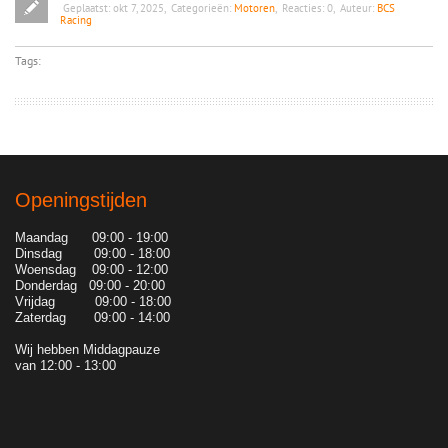
Geplaatst:
okt 7, 2025
,
Categorieën:
Motoren
,
Reacties:
0
,
Auteur:
BCS
Racing
Tags:
Openingstijden
Maandag 09:00 - 19:00
Dinsdag 09:00 - 18:00
Woensdag 09:00 - 12:00
Donderdag 09:00 - 20:00
Vrijdag 09:00 - 18:00
Zaterdag 09:00 - 14:00
Wij hebben Middagpauze
van 12:00 - 13:00