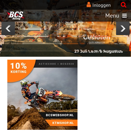
BcsRacing-KTM-webshops
Inloggen
Menu