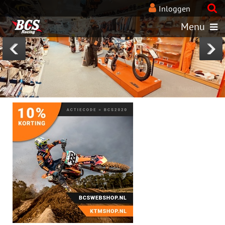
BcsRacing-KTM-webshops
Inloggen
Menu